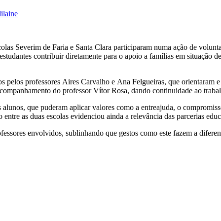
ilaine
colas Severim de Faria e Santa Clara participaram numa ação de volunt
s estudantes contribuir diretamente para o apoio a famílias em situação 
 pelos professores Aires Carvalho e Ana Felgueiras, que orientaram e
 acompanhamento do professor Vítor Rosa, dando continuidade ao traba
 alunos, que puderam aplicar valores como a entreajuda, o compromisso
o entre as duas escolas evidenciou ainda a relevância das parcerias ed
fessores envolvidos, sublinhando que gestos como este fazem a difere