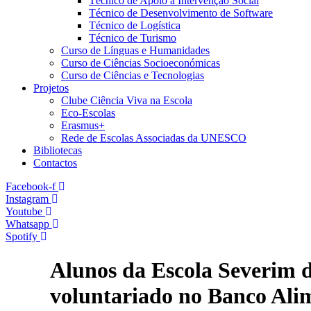
Técnico de Apoio à Intervenção Social
Técnico de Desenvolvimento de Software
Técnico de Logística
Técnico de Turismo
Curso de Línguas e Humanidades
Curso de Ciências Socioeconómicas
Curso de Ciências e Tecnologias
Projetos
Clube Ciência Viva na Escola
Eco-Escolas
Erasmus+
Rede de Escolas Associadas da UNESCO
Bibliotecas
Contactos
Facebook-f
Instagram
Youtube
Whatsapp
Spotify
Alunos da Escola Severim d
voluntariado no Banco Ali