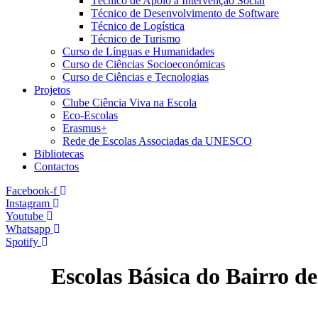
Técnico de Apoio à Intervenção Social
Técnico de Desenvolvimento de Software
Técnico de Logística
Técnico de Turismo
Curso de Línguas e Humanidades
Curso de Ciências Socioeconómicas
Curso de Ciências e Tecnologias
Projetos
Clube Ciência Viva na Escola
Eco-Escolas
Erasmus+
Rede de Escolas Associadas da UNESCO
Bibliotecas
Contactos
Facebook-f
Instagram
Youtube
Whatsapp
Spotify
Escolas Básica do Bairro d