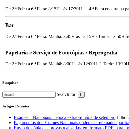
De 2.ª Feira a 6.ª Feira: 8:15H às 17:30H 4.ª Feira encerra na par
Bar
De 2.ª Feira a 6.ª Feira: Manhã: 8:45H às 12:15H / Tarde: 13:50H 
Papelaria e Serviço de Fotocópias / Reprografia
De 2.ª Feira a 6.ª Feira: Manhã: 8:00H às 12:00H / Tarde: 13:3
Pesquisar
Search for:
Artigos Recentes
Exames – Nacionais – época extraordinária de setembro
Julho 
Pagamentos dos Exames Nacionais podem ser efetuados por tra
Envio de cópia das provas realizadas, em formato PDF, para tod