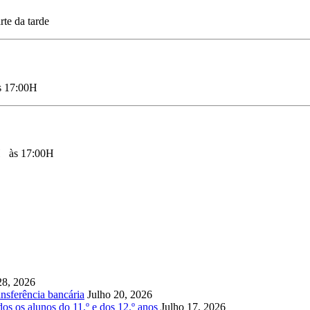
te da tarde
às 17:00H
0H às 17:00H
28, 2026
nsferência bancária
Julho 20, 2026
os os alunos do 11.º e dos 12.º anos
Julho 17, 2026