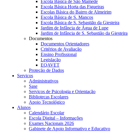
Escola Básica de São Mamede
Escola Básica Horta das Figueiras
Escolas Básica do Bairro de Almeirim
Escola Básica de S. Manços
Escola Básica de S. Sebastião da Giesteira
Jardim de Infância de Água de Lupe
Jardim de Infância de S. Sebastião da Giesteira
Documentos
Documentos Orientadores
Critérios de Avaliação
Ensino Profissional
Legislação
EQAVET
Proteção de Dados
Serviços
Administrativos
Sase
Serviços de Psicologia e Orientação
Bibliotecas Escolares
Apoio Tecnológico
Alunos
Calendário Escolar
Escola Digital – Informações
Exames Nacionais 2026
Gabinete de Apoio Informativo e Educativo