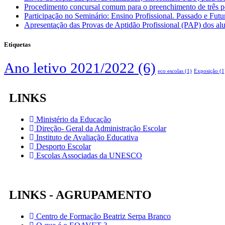
Procedimento concursal comum para o preenchimento de três po
Participação no Seminário: Ensino Profissional. Passado e Fut
Apresentação das Provas de Aptidão Profissional (PAP) dos alu
Etiquetas
Ano letivo 2021/2022
(6)
eco escolas
(1)
Exposição
(1
LINKS
Ministério da Educação
Direção- Geral da Administração Escolar
Instituto de Avaliação Educativa
Desporto Escolar
Escolas Associadas da UNESCO
LINKS - AGRUPAMENTO
Centro de Formação Beatriz Serpa Branco