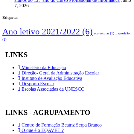
alunos do 12.º ano do Curso Profissional de Informática
Julho
7, 2026
Etiquetas
Ano letivo 2021/2022
(6)
eco escolas
(1)
Exposição
(1)
LINKS
Ministério da Educação
Direção- Geral da Administração Escolar
Instituto de Avaliação Educativa
Desporto Escolar
Escolas Associadas da UNESCO
LINKS - AGRUPAMENTO
Centro de Formação Beatriz Serpa Branco
O que é o EQAVET ?