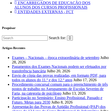
ENCARREGADOS DE EDUCAÇÃO DOS
ALUNOS DOS CURSOS PROFISSIONAIS
ENTIDADES EXTERNAS - FCT
Pesquisar
Search for:
Artigos Recentes
Exames – Nacionais – época extraordinária de setembro
Julho
28, 2026
Pagamentos dos Exames Nacionais podem ser efetuados por
transferência bancária
Julho 20, 2026
Envio de cópia das provas realizadas, em formato PDF, para
todos os alunos do 11.º e dos 12.º anos
Julho 17, 2026
Procedimento concursal comum para o preenchimento de três
postos de trabalho no Agrupamento de Escolas Severim de
Faria, na categoria de psicólogo
Julho 13, 2026
Participação no Seminário: Ensino Profissional. Passado e
Futuro. Metas para 2030
Julho 8, 2026
Apresentação das Provas de Aptidão Profissional (PAP) dos