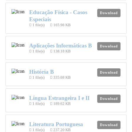
Educação Física - Casos
Download
Especiais
1 file(s)
165.98 KB
Aplicações Informáticas B
Download
1 file(s)
138.18 KB
História B
Download
1 file(s)
335.68 KB
Língua Estrangeira I e II
Download
1 file(s)
189.62 KB
Literatura Portuguesa
Download
1 file(s)
237.20 KB