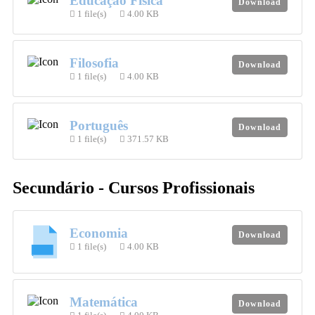
Educação Física
Download
1 file(s)
4.00 KB
Filosofia
Download
1 file(s)
4.00 KB
Português
Download
1 file(s)
371.57 KB
Secundário - Cursos Profissionais
Economia
Download
1 file(s)
4.00 KB
Matemática
Download