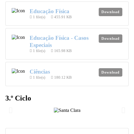
Educação Física
Download
1 file(s)
455.91 KB
Educação Física - Casos
Download
Especiais
1 file(s)
165.98 KB
Ciências
Download
1 file(s)
180.12 KB
3.º Ciclo