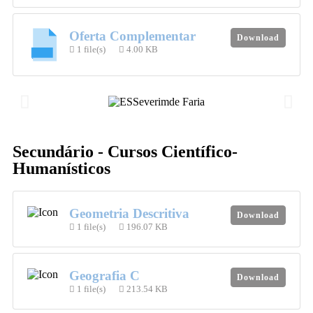
Oferta Complementar
Download
1 file(s)
4.00 KB
Secundário - Cursos Científico-
Humanísticos
Geometria Descritiva
Download
1 file(s)
196.07 KB
Geografia C
Download
1 file(s)
213.54 KB