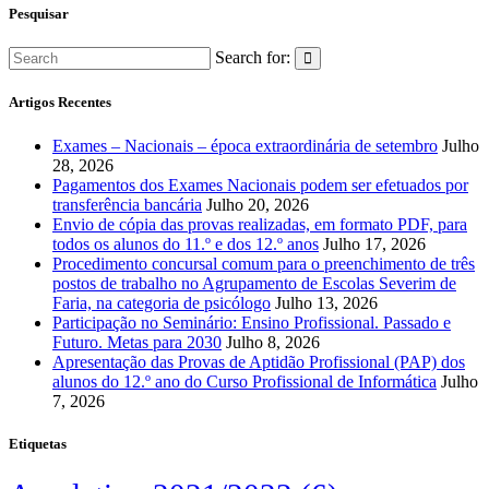
Pesquisar
Search for:
Artigos Recentes
Exames – Nacionais – época extraordinária de setembro
Julho
28, 2026
Pagamentos dos Exames Nacionais podem ser efetuados por
transferência bancária
Julho 20, 2026
Envio de cópia das provas realizadas, em formato PDF, para
todos os alunos do 11.º e dos 12.º anos
Julho 17, 2026
Procedimento concursal comum para o preenchimento de três
postos de trabalho no Agrupamento de Escolas Severim de
Faria, na categoria de psicólogo
Julho 13, 2026
Participação no Seminário: Ensino Profissional. Passado e
Futuro. Metas para 2030
Julho 8, 2026
Apresentação das Provas de Aptidão Profissional (PAP) dos
alunos do 12.º ano do Curso Profissional de Informática
Julho
7, 2026
Etiquetas