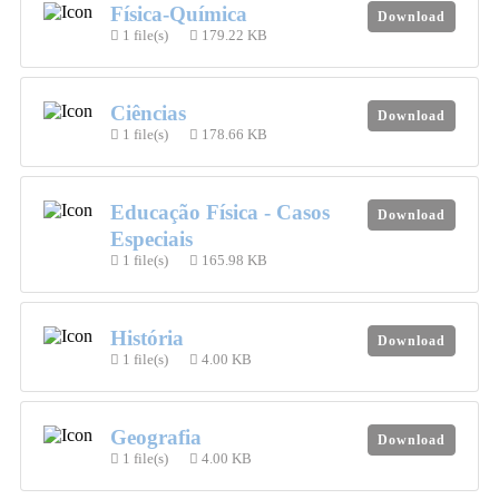
Física-Química
Download
1 file(s)
179.22 KB
Ciências
Download
1 file(s)
178.66 KB
Educação Física - Casos
Download
Especiais
1 file(s)
165.98 KB
História
Download
1 file(s)
4.00 KB
Geografia
Download
1 file(s)
4.00 KB