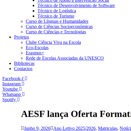
Técnico de Apoio à Intervenção Social
Técnico de Desenvolvimento de Software
Técnico de Logística
Técnico de Turismo
Curso de Línguas e Humanidades
Curso de Ciências Socioeconómicas
Curso de Ciências e Tecnologias
Projetos
Clube Ciência Viva na Escola
Eco-Escolas
Erasmus+
Rede de Escolas Associadas da UNESCO
Bibliotecas
Contactos
Facebook-f
Instagram
Youtube
Whatsapp
Spotify
AESF lança Oferta Format
Junho 9, 2026
Ano Letivo 2025/2026
,
Matriculas
,
Notíci