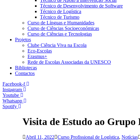
Técnico de Apoio à Intervenção Social
Técnico de Desenvolvimento de Software
Técnico de Logística
Técnico de Turismo
Curso de Línguas e Humanidades
Curso de Ciências Socioeconómicas
Curso de Ciências e Tecnologias
Projetos
Clube Ciência Viva na Escola
Eco-Escolas
Erasmus+
Rede de Escolas Associadas da UNESCO
Bibliotecas
Contactos
Facebook-f
Instagram
Youtube
Whatsapp
Spotify
Visita de Estudo ao Grupo 
Abril 11, 2022
Curso Profissional de Logística
,
Notícias