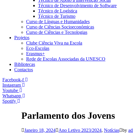
Técnico de Apoio à Intervenção Social
Técnico de Desenvolvimento de Software
Técnico de Logística
Técnico de Turismo
Curso de Línguas e Humanidades
Curso de Ciências Socioeconómicas
Curso de Ciências e Tecnologias
Projetos
Clube Ciência Viva na Escola
Eco-Escolas
Erasmus+
Rede de Escolas Associadas da UNESCO
Bibliotecas
Contactos
Facebook-f
Instagram
Youtube
Whatsapp
Spotify
Parlamento dos Jovens
Janeiro 18, 2024
Ano Letivo 2023/2024
,
Notícias
by
ad