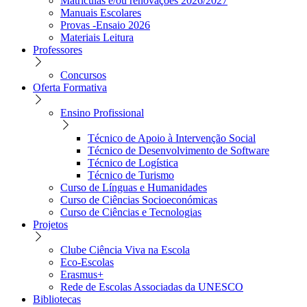
Matrículas e/ou renovações 2026/2027
Manuais Escolares
Provas -Ensaio 2026
Materiais Leitura
Professores
Concursos
Oferta Formativa
Ensino Profissional
Técnico de Apoio à Intervenção Social
Técnico de Desenvolvimento de Software
Técnico de Logística
Técnico de Turismo
Curso de Línguas e Humanidades
Curso de Ciências Socioeconómicas
Curso de Ciências e Tecnologias
Projetos
Clube Ciência Viva na Escola
Eco-Escolas
Erasmus+
Rede de Escolas Associadas da UNESCO
Bibliotecas