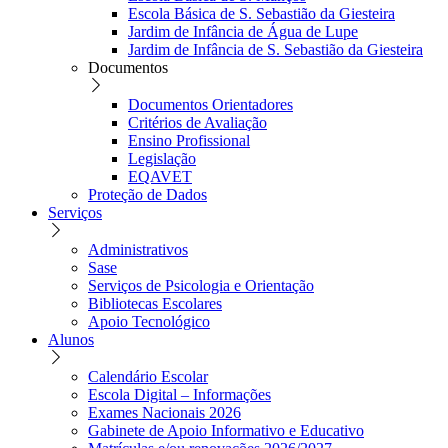
Escola Básica de S. Sebastião da Giesteira
Jardim de Infância de Água de Lupe
Jardim de Infância de S. Sebastião da Giesteira
Documentos
Documentos Orientadores
Critérios de Avaliação
Ensino Profissional
Legislação
EQAVET
Proteção de Dados
Serviços
Administrativos
Sase
Serviços de Psicologia e Orientação
Bibliotecas Escolares
Apoio Tecnológico
Alunos
Calendário Escolar
Escola Digital – Informações
Exames Nacionais 2026
Gabinete de Apoio Informativo e Educativo