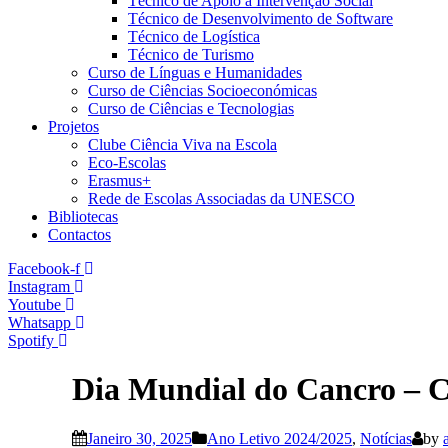
Técnico de Apoio à Intervenção Social
Técnico de Desenvolvimento de Software
Técnico de Logística
Técnico de Turismo
Curso de Línguas e Humanidades
Curso de Ciências Socioeconómicas
Curso de Ciências e Tecnologias
Projetos
Clube Ciência Viva na Escola
Eco-Escolas
Erasmus+
Rede de Escolas Associadas da UNESCO
Bibliotecas
Contactos
Facebook-f
Instagram
Youtube
Whatsapp
Spotify
Dia Mundial do Cancro – C
Janeiro 30, 2025
Ano Letivo 2024/2025
,
Notícias
by