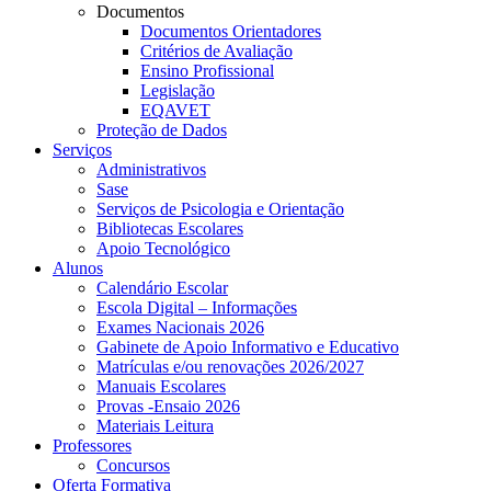
Documentos
Documentos Orientadores
Critérios de Avaliação
Ensino Profissional
Legislação
EQAVET
Proteção de Dados
Serviços
Administrativos
Sase
Serviços de Psicologia e Orientação
Bibliotecas Escolares
Apoio Tecnológico
Alunos
Calendário Escolar
Escola Digital – Informações
Exames Nacionais 2026
Gabinete de Apoio Informativo e Educativo
Matrículas e/ou renovações 2026/2027
Manuais Escolares
Provas -Ensaio 2026
Materiais Leitura
Professores
Concursos
Oferta Formativa