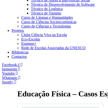
Técnico de Apoio à Intervenção Social
Técnico de Desenvolvimento de Software
Técnico de Logística
Técnico de Turismo
Curso de Línguas e Humanidades
Curso de Ciências Socioeconómicas
Curso de Ciências e Tecnologias
Projetos
Clube Ciência Viva na Escola
Eco-Escolas
Erasmus+
Rede de Escolas Associadas da UNESCO
Bibliotecas
Contactos
Facebook-f
Instagram
Youtube
Whatsapp
Spotify
Educação Física – Casos Es