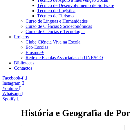
Técnico de Apoio à Intervenção Social
Técnico de Desenvolvimento de Software
Técnico de Logística
Técnico de Turismo
Curso de Línguas e Humanidades
Curso de Ciências Socioeconómicas
Curso de Ciências e Tecnologias
Projetos
Clube Ciência Viva na Escola
Eco-Escolas
Erasmus+
Rede de Escolas Associadas da UNESCO
Bibliotecas
Contactos
Facebook-f
Instagram
Youtube
Whatsapp
Spotify
História e Geografia de Po