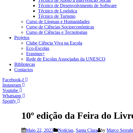
Técnico de Apoio à Intervenção Social
Técnico de Desenvolvimento de Software
Técnico de Logística
Técnico de Turismo
Curso de Línguas e Humanidades
Curso de Ciências Socioeconómicas
Curso de Ciências e Tecnologias
Projetos
Clube Ciência Viva na Escola
Eco-Escolas
Erasmus+
Rede de Escolas Associadas da UNESCO
Bibliotecas
Contactos
Facebook-f
Instagram
Youtube
Whatsapp
Spotify
10º edição da Feira do Liv
Maio 22, 2023
Notícias
,
Santa Clara
by
Marco Serrab