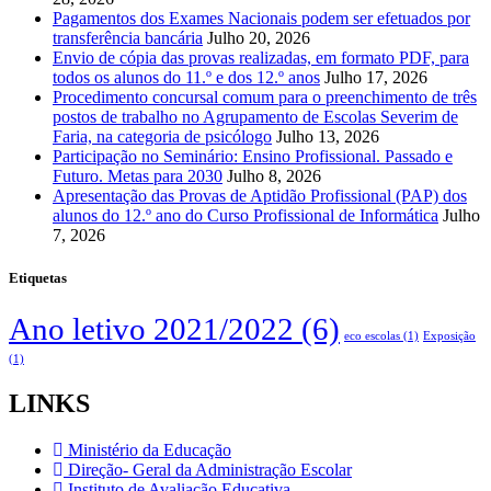
Pagamentos dos Exames Nacionais podem ser efetuados por
transferência bancária
Julho 20, 2026
Envio de cópia das provas realizadas, em formato PDF, para
todos os alunos do 11.º e dos 12.º anos
Julho 17, 2026
Procedimento concursal comum para o preenchimento de três
postos de trabalho no Agrupamento de Escolas Severim de
Faria, na categoria de psicólogo
Julho 13, 2026
Participação no Seminário: Ensino Profissional. Passado e
Futuro. Metas para 2030
Julho 8, 2026
Apresentação das Provas de Aptidão Profissional (PAP) dos
alunos do 12.º ano do Curso Profissional de Informática
Julho
7, 2026
Etiquetas
Ano letivo 2021/2022
(6)
eco escolas
(1)
Exposição
(1)
LINKS
Ministério da Educação
Direção- Geral da Administração Escolar
Instituto de Avaliação Educativa