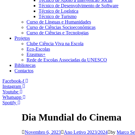
Técnico de Apoio à Intervenção Social
Técnico de Desenvolvimento de Software
Técnico de Logística
Técnico de Turismo
Curso de Línguas e Humanidades
Curso de Ciências Socioeconómicas
Curso de Ciências e Tecnologias
Projetos
Clube Ciência Viva na Escola
Eco-Escolas
Erasmus+
Rede de Escolas Associadas da UNESCO
Bibliotecas
Contactos
Facebook-f
Instagram
Youtube
Whatsapp
Spotify
Dia Mundial do Cinema
Novembro 6, 2023
Ano Letivo 2023/2024
by
Marco Se