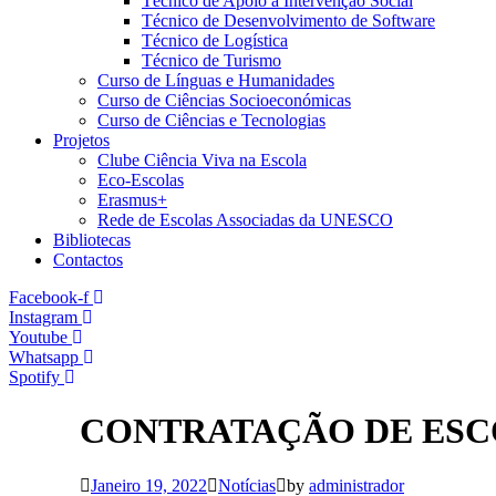
Técnico de Apoio à Intervenção Social
Técnico de Desenvolvimento de Software
Técnico de Logística
Técnico de Turismo
Curso de Línguas e Humanidades
Curso de Ciências Socioeconómicas
Curso de Ciências e Tecnologias
Projetos
Clube Ciência Viva na Escola
Eco-Escolas
Erasmus+
Rede de Escolas Associadas da UNESCO
Bibliotecas
Contactos
Facebook-f
Instagram
Youtube
Whatsapp
Spotify
CONTRATAÇÃO DE ESCOL
Janeiro 19, 2022
Notícias
by
administrador