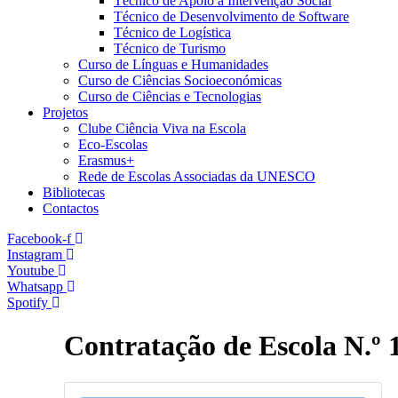
Técnico de Apoio à Intervenção Social
Técnico de Desenvolvimento de Software
Técnico de Logística
Técnico de Turismo
Curso de Línguas e Humanidades
Curso de Ciências Socioeconómicas
Curso de Ciências e Tecnologias
Projetos
Clube Ciência Viva na Escola
Eco-Escolas
Erasmus+
Rede de Escolas Associadas da UNESCO
Bibliotecas
Contactos
Facebook-f
Instagram
Youtube
Whatsapp
Spotify
Contratação de Escola N.º 