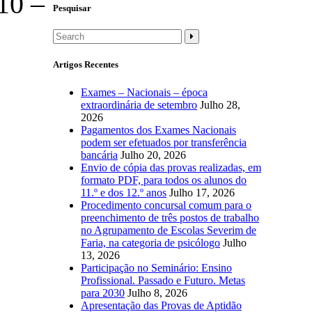
10 –
Pesquisar
Artigos Recentes
Exames – Nacionais – época
extraordinária de setembro
Julho 28,
2026
Pagamentos dos Exames Nacionais
podem ser efetuados por transferência
bancária
Julho 20, 2026
Envio de cópia das provas realizadas, em
formato PDF, para todos os alunos do
11.º e dos 12.º anos
Julho 17, 2026
Procedimento concursal comum para o
preenchimento de três postos de trabalho
no Agrupamento de Escolas Severim de
Faria, na categoria de psicólogo
Julho
13, 2026
Participação no Seminário: Ensino
Profissional. Passado e Futuro. Metas
para 2030
Julho 8, 2026
Apresentação das Provas de Aptidão