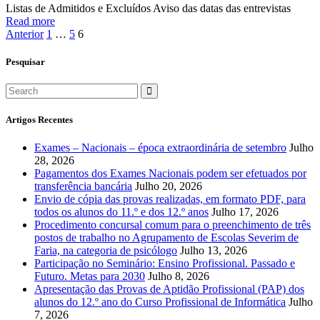
Listas de Admitidos e Excluídos Aviso das datas das entrevistas
Read more
Anterior
1
…
5
6
Pesquisar
Artigos Recentes
Exames – Nacionais – época extraordinária de setembro
Julho
28, 2026
Pagamentos dos Exames Nacionais podem ser efetuados por
transferência bancária
Julho 20, 2026
Envio de cópia das provas realizadas, em formato PDF, para
todos os alunos do 11.º e dos 12.º anos
Julho 17, 2026
Procedimento concursal comum para o preenchimento de três
postos de trabalho no Agrupamento de Escolas Severim de
Faria, na categoria de psicólogo
Julho 13, 2026
Participação no Seminário: Ensino Profissional. Passado e
Futuro. Metas para 2030
Julho 8, 2026
Apresentação das Provas de Aptidão Profissional (PAP) dos
alunos do 12.º ano do Curso Profissional de Informática
Julho
7, 2026