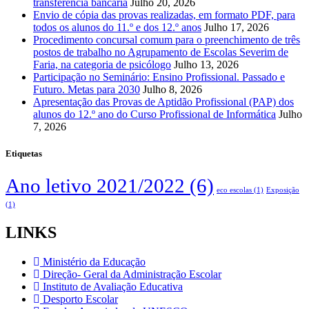
transferência bancária
Julho 20, 2026
Envio de cópia das provas realizadas, em formato PDF, para
todos os alunos do 11.º e dos 12.º anos
Julho 17, 2026
Procedimento concursal comum para o preenchimento de três
postos de trabalho no Agrupamento de Escolas Severim de
Faria, na categoria de psicólogo
Julho 13, 2026
Participação no Seminário: Ensino Profissional. Passado e
Futuro. Metas para 2030
Julho 8, 2026
Apresentação das Provas de Aptidão Profissional (PAP) dos
alunos do 12.º ano do Curso Profissional de Informática
Julho
7, 2026
Etiquetas
Ano letivo 2021/2022
(6)
eco escolas
(1)
Exposição
(1)
LINKS
Ministério da Educação
Direção- Geral da Administração Escolar
Instituto de Avaliação Educativa
Desporto Escolar