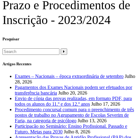
Prazo e Procedimentos de
Inscrição - 2023/2024
Pesquisar
Artigos Recentes
Exames – Nacionais – época extraordinária de setembro
Julho
28, 2026
Pagamentos dos Exames Nacionais podem ser efetuados por
transferência bancária
Julho 20, 2026
Envio de cópia das provas realizadas, em formato PDF, para
todos os alunos do 11.º e dos 12.º anos
Julho 17, 2026
Procedimento concursal comum para o preenchimento de três
postos de trabalho no Agrupamento de Escolas Severim de
Faria, na categoria de psicólogo
Julho 13, 2026
Participação no Seminário: Ensino Profissional. Passado e
Futuro. Metas para 2030
Julho 8, 2026
Apresentação das Provas de Aptidão Profissional (PAP) dos