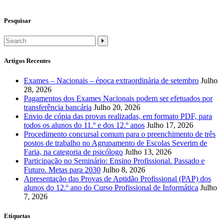
Pesquisar
Artigos Recentes
Exames – Nacionais – época extraordinária de setembro
Julho
28, 2026
Pagamentos dos Exames Nacionais podem ser efetuados por
transferência bancária
Julho 20, 2026
Envio de cópia das provas realizadas, em formato PDF, para
todos os alunos do 11.º e dos 12.º anos
Julho 17, 2026
Procedimento concursal comum para o preenchimento de três
postos de trabalho no Agrupamento de Escolas Severim de
Faria, na categoria de psicólogo
Julho 13, 2026
Participação no Seminário: Ensino Profissional. Passado e
Futuro. Metas para 2030
Julho 8, 2026
Apresentação das Provas de Aptidão Profissional (PAP) dos
alunos do 12.º ano do Curso Profissional de Informática
Julho
7, 2026
Etiquetas