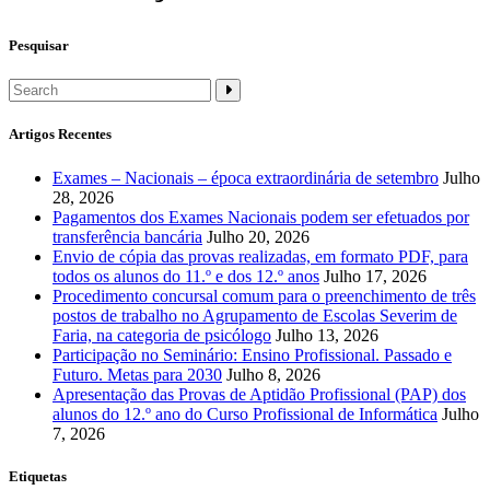
Pesquisar
Artigos Recentes
Exames – Nacionais – época extraordinária de setembro
Julho
28, 2026
Pagamentos dos Exames Nacionais podem ser efetuados por
transferência bancária
Julho 20, 2026
Envio de cópia das provas realizadas, em formato PDF, para
todos os alunos do 11.º e dos 12.º anos
Julho 17, 2026
Procedimento concursal comum para o preenchimento de três
postos de trabalho no Agrupamento de Escolas Severim de
Faria, na categoria de psicólogo
Julho 13, 2026
Participação no Seminário: Ensino Profissional. Passado e
Futuro. Metas para 2030
Julho 8, 2026
Apresentação das Provas de Aptidão Profissional (PAP) dos
alunos do 12.º ano do Curso Profissional de Informática
Julho
7, 2026
Etiquetas