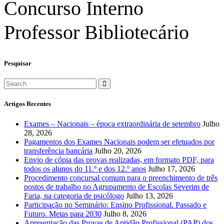
Concurso Interno
Professor Bibliotecário
Pesquisar
Artigos Recentes
Exames – Nacionais – época extraordinária de setembro
Julho
28, 2026
Pagamentos dos Exames Nacionais podem ser efetuados por
transferência bancária
Julho 20, 2026
Envio de cópia das provas realizadas, em formato PDF, para
todos os alunos do 11.º e dos 12.º anos
Julho 17, 2026
Procedimento concursal comum para o preenchimento de três
postos de trabalho no Agrupamento de Escolas Severim de
Faria, na categoria de psicólogo
Julho 13, 2026
Participação no Seminário: Ensino Profissional. Passado e
Futuro. Metas para 2030
Julho 8, 2026
Apresentação das Provas de Aptidão Profissional (PAP) dos